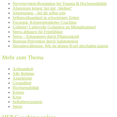
Nervensystem-Regulation bei Trauma & Hochsensibilität
Abgrenzen lernen: bei mir „bleiben“
Abgrenzung – bei dir selbst sein
Selbstwirksamkeit in schwierigen Zeiten
Focusing: Körperorientiertes Coaching
Grübeln? Liebevolle Gedanken im Mentaltraining!
Stress abbauen für Feinfühlige
Stress – Entspannen durch Pflanzenkraft
Burnout-Prävention durch Salutogenese
Stressbewältigung: Wie du deinen Kopf abschalten kannst
Mehr zum Thema
Achtsamkeit
Alle Beiträge
Angehörige
Gesundheit
Hochsensibilität
Körper
Krise
Selbstbewusstsein
Stress