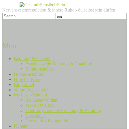
Nervensystemregulation & innere Ruhe - du selbst sein dürfen!
Menu
Beratung & Coaching
Psychosoziale Beratung & Coaching
Beratungsfelder
Hochsensibilität
Hilfe bei Krise
Blogartikel
online Erstgespräch
Iris Lasta-Vahdani
Iris Lasta-Vahdani
Praxis ONLINE
Erfahrungsberichte Coaching & Beratung
Newsletter
Netzwerk – Kooperation
Kontakt