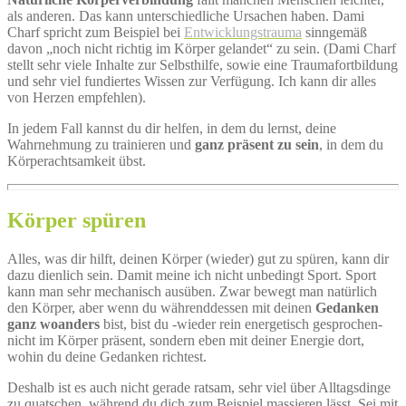
als anderen. Das kann unterschiedliche Ursachen haben. Dami
Charf spricht zum Beispiel bei
Entwicklungstrauma
sinngemäß
davon „noch nicht richtig im Körper gelandet“ zu sein. (Dami Charf
stellt sehr viele Inhalte zur Selbsthilfe, sowie eine Traumafortbildung
und sehr viel fundiertes Wissen zur Verfügung. Ich kann dir alles
von Herzen empfehlen).
In jedem Fall kannst du dir helfen, in dem du lernst, deine
Wahrnehmung zu trainieren und
ganz präsent zu sein
, in dem du
Körperachtsamkeit übst.
Körper spüren
Alles, was dir hilft, deinen Körper (wieder) gut zu spüren, kann dir
dazu dienlich sein. Damit meine ich nicht unbedingt Sport. Sport
kann man sehr mechanisch ausüben. Zwar bewegt man natürlich
den Körper, aber wenn du währenddessen mit deinen
Gedanken
ganz woanders
bist, bist du -wieder rein energetisch gesprochen-
nicht im Körper präsent, sondern eben mit deiner Energie dort,
wohin du deine Gedanken richtest.
Deshalb ist es auch nicht gerade ratsam, sehr viel über Alltagsdinge
zu quatschen, während du dich zum Beispiel massieren lässt. Sei mit