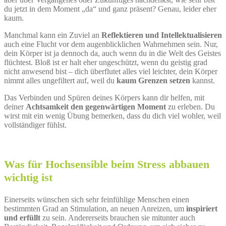
du jetzt in dem Moment „da“ und ganz präsent? Genau, leider eher
kaum.
Manchmal kann ein Zuviel an
Reflektieren und Intellektualisieren
auch eine Flucht vor dem augenblicklichen Wahrnehmen sein. Nur,
dein Körper ist ja dennoch da, auch wenn du in die Welt des Geistes
flüchtest. Bloß ist er halt eher ungeschützt, wenn du geistig grad
nicht anwesend bist – dich überflutet alles viel leichter, dein Körper
nimmt alles ungefiltert auf, weil du
kaum Grenzen setzen
kannst.
Das Verbinden und Spüren deines Körpers kann dir helfen, mit
deiner
Achtsamkeit den gegenwärtigen Moment
zu erleben. Du
wirst mit ein wenig Übung bemerken, dass du dich viel wohler, weil
vollständiger fühlst.
Was für Hochsensible beim Stress abbauen
wichtig ist
Einerseits wünschen sich sehr feinfühlige Menschen einen
bestimmten Grad an Stimulation, an neuen Anreizen, um
inspiriert
und erfüllt
zu sein. Andererseits brauchen sie mitunter auch