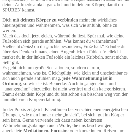
deiner Aufmerksamkeit ganz bei und in deinem Körper, damit du
SPÜREN kannst.
Dich
mit deinem Körper zu verbinden
meint ein wirkliches
hineinspüren und wahrnehmen, was sich wie anfühlt, ohne zu
werten.
Mach das doch jetzt gleich, während du liest. Spür mal, wie deine
Fußsohlen sich gerade anfühlen. Was kannst du wahrnehmen?
Vielleicht
denkst
du dir „nichts besonderes, Füße halt.“ Erlaube dir
über das Denken hinaus, einen Augenblick zu fühlen. Vielleicht
merkst du in der linken Fußsohle ein leichtes Kribbeln, sonst nichts.
Sehr gut.
Es geht nicht um große Sensationen, sondern darum,
wahrzunehmen, was ist. Gleichgültig, wie klein und unscheinbar es
sich auch gerade anfühlen mag,
jede Wahrnehmung ist in
Ordnung
, so wie sie ist. Bemerke: Auch in „angenehm“ und
„unangenehm“ einzuteilen ist nicht wertfrei und ein kategorisieren.
Damit denkt dein Kopf und du bist schon ein bisschen weg von der
unmittelbaren Körpererfahrung.
In der Praxis zeige ich KlientInnen bei verschiedenen energetischen
Übungen, wie man immer mehr „in sich“, bei sich, gut im Körper
sein kann. Gerne verwende ich dazu neben konkreten
Wahrnehmungsübungen auch Worte, die uns beschwingen,
angeleitete
Mediationen, Focusing
oder kurze innere Reisen, um