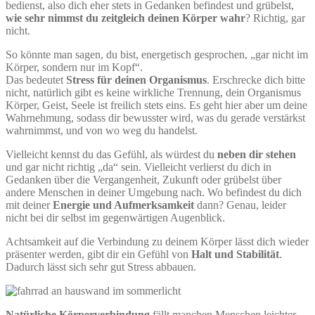
bedienst, also dich eher stets in Gedanken befindest und grübelst,
wie sehr nimmst du zeitgleich deinen Körper wahr
? Richtig, gar
nicht.
So könnte man sagen, du bist, energetisch gesprochen, „gar nicht im
Körper, sondern nur im Kopf“.
Das bedeutet
Stress für deinen Organismus
. Erschrecke dich bitte
nicht, natürlich gibt es keine wirkliche Trennung, dein Organismus
Körper, Geist, Seele ist freilich stets eins. Es geht hier aber um deine
Wahrnehmung, sodass dir bewusster wird, was du gerade verstärkst
wahrnimmst, und von wo weg du handelst.
Vielleicht kennst du das Gefühl, als würdest du
neben dir stehen
und gar nicht richtig „da“ sein. Vielleicht verlierst du dich in
Gedanken über die Vergangenheit, Zukunft oder grübelst über
andere Menschen in deiner Umgebung nach. Wo befindest du dich
mit deiner
Energie und Aufmerksamkeit
dann? Genau, leider
nicht bei dir selbst im gegenwärtigen Augenblick.
Achtsamkeit auf die Verbindung zu deinem Körper lässt dich wieder
präsenter werden, gibt dir ein Gefühl von
Halt und Stabilität
.
Dadurch lässt sich sehr gut Stress abbauen.
Natürliche Körperverbindung
fällt manchen Menschen leichter,