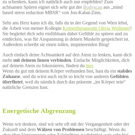
zu schenken, kann ich natürlich auch nur empfehlen! Zum
achtsamen Spüren eignet sich sehr gut der
Bodyscan
aus „mind
based stress reduction MBSR“ von Jon-Kabat-Zinn.
Sehr ans Herz kann ich dir, falls du in der Gegend von Wien lebst,
die Arbeit von meiner Kollegin
Körpertherapeutin Olivia Wollinger
!
Sie begleitet dich sehr einfühlsam dabei Gefühle zu spüren und zu
entdecken, was für Anspannung in deinen Muskeln gespeichert ist.
Außerdem schreibt sie einen tollen, inspirierenden Blog!
Auch einfach deine Achtsamkeit auf den Atem zu lenken, kann dich
mehr
mit deinem Innen verbinden
. Einfache Möglichkeiten, dich
auf deinem Atem zu fokussieren, findest du
hier
.
Wenn du gut mit deinem Körper verbunden bist, hast du ein
stabiles
Zuhause
, und du wirst auch nicht so leicht von anderen
Gefühlen
überflutet
, weil du nämlich durch das präsente „im Körper sein“
natürliche Grenzen hast.
Energetische Abgrenzung
Wenn wir denken, sind wir sehr oft mit der Vergangenheit oder der
Zukunft und dem
Wälzen von Problemen
beschäftigt. Wenn du
aber über Vergangenes oder Zukünftiges nachdenkst, wie sehr bist