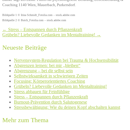
Coaching 1140 Wien, Mauerbach, Purkersdorf.
Bildquelle 1 © Irina Schmidt_Fotolia.com –
stock.adobe.com
Bildquelle 2 © Butch_Fotolia.com – stock.adobe.com
←
Stress – Entspannen durch Pflanzenkraft
Grübeln? Liebevolle Gedanken im Mentaltraining!
→
Neueste Beiträge
Nervensystem-Regulation bei Trauma & Hochsensibilität
Abgrenzen lernen: bei mir „bleiben“
Abgrenzung – bei dir selbst sein
Selbstwirksamkeit in schwierigen Zeiten
Focusing: Körperorientiertes Coaching
Grübeln? Liebevolle Gedanken im Mentaltraining!
Stress abbauen für Feinfühlige
Stress – Entspannen durch Pflanzenkraft
Burnout-Prävention durch Salutogenese
Stressbewältigung: Wie du deinen Kopf abschalten kannst
Mehr zum Thema