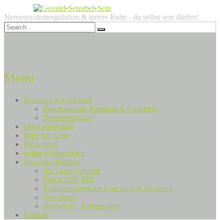
Nervensystemregulation & innere Ruhe - du selbst sein dürfen!
Menu
Beratung & Coaching
Psychosoziale Beratung & Coaching
Beratungsfelder
Hochsensibilität
Hilfe bei Krise
Blogartikel
online Erstgespräch
Iris Lasta-Vahdani
Iris Lasta-Vahdani
Praxis ONLINE
Erfahrungsberichte Coaching & Beratung
Newsletter
Netzwerk – Kooperation
Kontakt