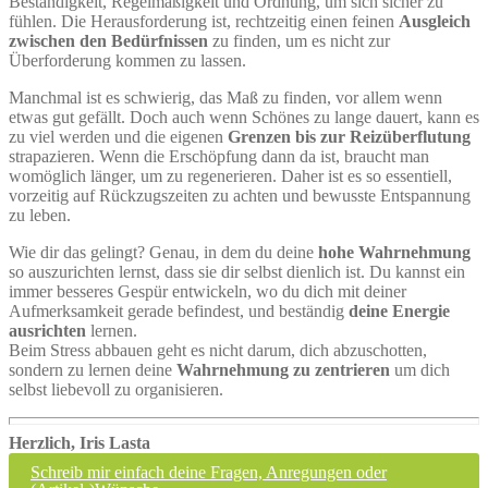
Beständigkeit, Regelmäßigkeit und Ordnung, um sich sicher zu
fühlen. Die Herausforderung ist, rechtzeitig einen feinen
Ausgleich
zwischen den Bedürfnissen
zu finden, um es nicht zur
Überforderung kommen zu lassen.
Manchmal ist es schwierig, das Maß zu finden, vor allem wenn
etwas gut gefällt. Doch auch wenn Schönes zu lange dauert, kann es
zu viel werden und die eigenen
Grenzen bis zur Reizüberflutung
strapazieren. Wenn die Erschöpfung dann da ist, braucht man
womöglich länger, um zu regenerieren. Daher ist es so essentiell,
vorzeitig auf Rückzugszeiten zu achten und bewusste Entspannung
zu leben.
Wie dir das gelingt? Genau, in dem du deine
hohe Wahrnehmung
so auszurichten lernst, dass sie dir selbst dienlich ist. Du kannst ein
immer besseres Gespür entwickeln, wo du dich mit deiner
Aufmerksamkeit gerade befindest, und beständig
deine Energie
ausrichten
lernen.
Beim Stress abbauen geht es nicht darum, dich abzuschotten,
sondern zu lernen deine
Wahrnehmung zu zentrieren
um dich
selbst liebevoll zu organisieren.
Herzlich, Iris Lasta
Schreib mir einfach deine Fragen, Anregungen oder