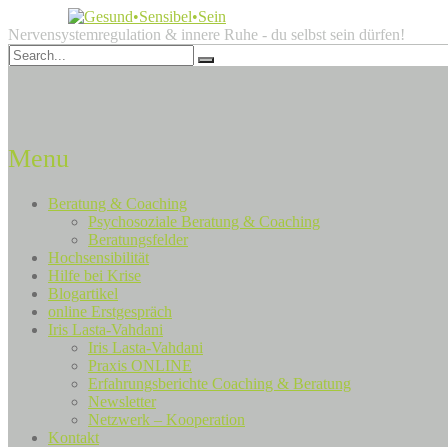
Nervensystemregulation & innere Ruhe - du selbst sein dürfen!
Menu
Beratung & Coaching
Psychosoziale Beratung & Coaching
Beratungsfelder
Hochsensibilität
Hilfe bei Krise
Blogartikel
online Erstgespräch
Iris Lasta-Vahdani
Iris Lasta-Vahdani
Praxis ONLINE
Erfahrungsberichte Coaching & Beratung
Newsletter
Netzwerk – Kooperation
Kontakt