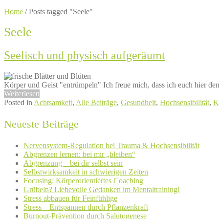
Home
/
Posts tagged "Seele"
Seele
Seelisch und physisch aufgeräumt
Körper und Geist "entrümpeln" Ich freue mich, dass ich euch hier den
Weiterlesen
Posted in
Achtsamkeit
,
Alle Beiträge
,
Gesundheit
,
Hochsensibilität
,
K
Neueste Beiträge
Nervensystem-Regulation bei Trauma & Hochsensibilität
Abgrenzen lernen: bei mir „bleiben“
Abgrenzung – bei dir selbst sein
Selbstwirksamkeit in schwierigen Zeiten
Focusing: Körperorientiertes Coaching
Grübeln? Liebevolle Gedanken im Mentaltraining!
Stress abbauen für Feinfühlige
Stress – Entspannen durch Pflanzenkraft
Burnout-Prävention durch Salutogenese