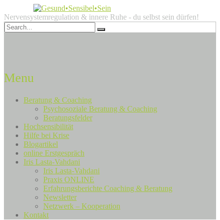
Nervensystemregulation & innere Ruhe - du selbst sein dürfen!
Menu
Beratung & Coaching
Psychosoziale Beratung & Coaching
Beratungsfelder
Hochsensibilität
Hilfe bei Krise
Blogartikel
online Erstgespräch
Iris Lasta-Vahdani
Iris Lasta-Vahdani
Praxis ONLINE
Erfahrungsberichte Coaching & Beratung
Newsletter
Netzwerk – Kooperation
Kontakt