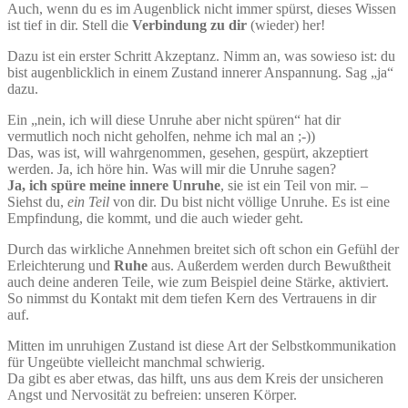
Auch, wenn du es im Augenblick nicht immer spürst, dieses Wissen
ist tief in dir. Stell die
Verbindung zu dir
(wieder) her!
Dazu ist ein erster Schritt Akzeptanz. Nimm an, was sowieso ist: du
bist augenblicklich in einem Zustand innerer Anspannung. Sag „ja“
dazu.
Ein „nein, ich will diese Unruhe aber nicht spüren“ hat dir
vermutlich noch nicht geholfen, nehme ich mal an ;-))
Das, was ist, will wahrgenommen, gesehen, gespürt, akzeptiert
werden. Ja, ich höre hin. Was will mir die Unruhe sagen?
Ja, ich spüre meine innere Unruhe
, sie ist ein Teil von mir. –
Siehst du,
ein Teil
von dir. Du bist nicht völlige Unruhe. Es ist eine
Empfindung, die kommt, und die auch wieder geht.
Durch das wirkliche Annehmen breitet sich oft schon ein Gefühl der
Erleichterung und
Ruhe
aus. Außerdem werden durch Bewußtheit
auch deine anderen Teile, wie zum Beispiel deine Stärke, aktiviert.
So nimmst du Kontakt mit dem tiefen Kern des Vertrauens in dir
auf.
Mitten im unruhigen Zustand ist diese Art der Selbstkommunikation
für Ungeübte vielleicht manchmal schwierig.
Da gibt es aber etwas, das hilft, uns aus dem Kreis der unsicheren
Angst und Nervosität zu befreien: unseren Körper.