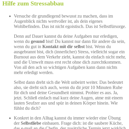
Hilfe zum Stressabbau
Versuche dir grundlegend bewusst zu machen, dass im
Augenblick nichts wertvoller ist, als dein eigenes
Wohlbefinden. Das ist nicht egoistisch. Das ist Selbstfürsorge.
Denn auf Dauer kannst du deine Aufgaben nur erledigen,
wenn du
gesund
bist! Du kannst nur dann für andere da sein,
wenn du gut in
Kontakt mit dir selbst
bist. Wenn du
ausgebrannt bist, dich (innerlicher) Stress, vielleicht sogar ein
Burnout aus dem Verkehr zieht, kannst du einfach nicht mehr,
und die Umwelt muss erst recht ohne dich zurechtkommen.
Von all den ach so wichtigen Aufgaben kann dann nichts
mehr erledigt werden.
Selbst dann dreht sich die Welt unbeirrt weiter. Das bedeutet
also, sie dreht sich auch, wenn du dir
jetzt
10 Minuten Ruhe
für dich und deine Gesundheit nimmst. Probier es aus. Ja,
jetzt. Schließ einfach mal kurz deine Augen, atme mit einem
lauten Seufzer aus und spür in deinen Körper hinein. Wie
fühlst du dich?
Konkret in den Alltag kannst du immer wieder eine Übung
der
Selbstliebe
einbauen. Frage dich: ist die saubere Küche,
das e-mail an die Chefin, der zusätzliche Termin jetzt wirklich