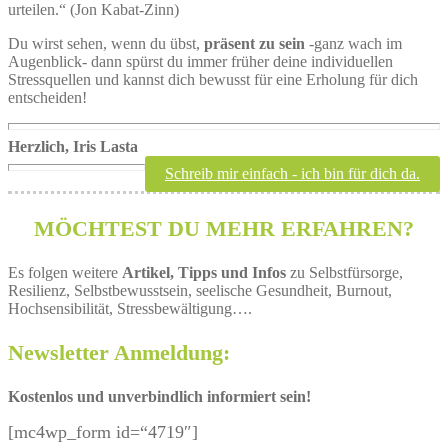
urteilen.“ (Jon Kabat-Zinn)
Du wirst sehen, wenn du übst,
präsent zu sein
-ganz wach im
Augenblick- dann spürst du immer früher deine individuellen
Stressquellen und kannst dich bewusst für eine Erholung für dich
entscheiden!
Herzlich, Iris Lasta
Schreib mir einfach - ich bin für dich da.
MÖCHTEST DU MEHR ERFAHREN?
Es folgen weitere
Artikel, Tipps und Infos
zu Selbstfürsorge,
Resilienz, Selbstbewusstsein, seelische Gesundheit, Burnout,
Hochsensibilität, Stressbewältigung….
Newsletter Anmeldung:
Kostenlos und unverbindlich informiert sein!
[mc4wp_form id=“4719″]