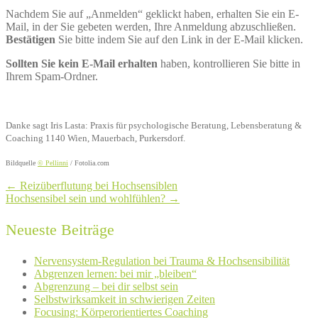
Nachdem Sie auf „Anmelden“ geklickt haben, erhalten Sie ein E-
Mail, in der Sie gebeten werden, Ihre Anmeldung abzuschließen.
Bestätigen
Sie bitte indem Sie auf den Link in der E-Mail klicken.
Sollten Sie kein E-Mail erhalten
haben, kontrollieren Sie bitte in
Ihrem Spam-Ordner.
Danke sagt Iris Lasta: Praxis für psychologische Beratung, Lebensberatung &
Coaching 1140 Wien, Mauerbach, Purkersdorf.
Bildquelle
© Pellinni
/ Fotolia.com
←
Reizüberflutung bei Hochsensiblen
Hochsensibel sein und wohlfühlen?
→
Neueste Beiträge
Nervensystem-Regulation bei Trauma & Hochsensibilität
Abgrenzen lernen: bei mir „bleiben“
Abgrenzung – bei dir selbst sein
Selbstwirksamkeit in schwierigen Zeiten
Focusing: Körperorientiertes Coaching