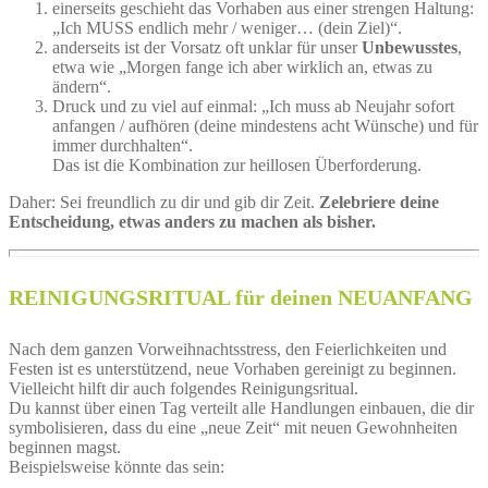
einerseits geschieht das Vorhaben aus einer strengen Haltung:
„Ich MUSS endlich mehr / weniger… (dein Ziel)“.
anderseits ist der Vorsatz oft unklar für unser
Unbewusstes
,
etwa wie „Morgen fange ich aber wirklich an, etwas zu
ändern“.
Druck und zu viel auf einmal: „Ich muss ab Neujahr sofort
anfangen / aufhören (deine mindestens acht Wünsche) und für
immer durchhalten“.
Das ist die Kombination zur heillosen Überforderung.
Daher: Sei freundlich zu dir und gib dir Zeit.
Zelebriere deine
Entscheidung, etwas anders zu machen als bisher.
REINIGUNGSRITUAL für deinen NEUANFANG
Nach dem ganzen Vorweihnachtsstress, den Feierlichkeiten und
Festen ist es unterstützend, neue Vorhaben gereinigt zu beginnen.
Vielleicht hilft dir auch folgendes Reinigungsritual.
Du kannst über einen Tag verteilt alle Handlungen einbauen, die dir
symbolisieren, dass du eine „neue Zeit“ mit neuen Gewohnheiten
beginnen magst.
Beispielsweise könnte das sein: