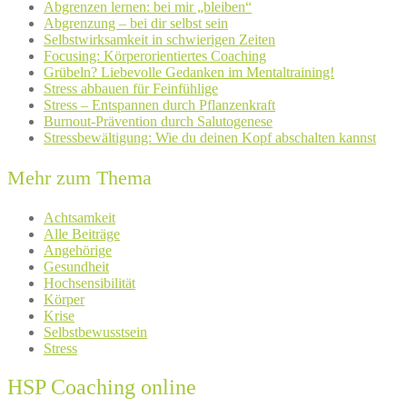
Abgrenzen lernen: bei mir „bleiben“
Abgrenzung – bei dir selbst sein
Selbstwirksamkeit in schwierigen Zeiten
Focusing: Körperorientiertes Coaching
Grübeln? Liebevolle Gedanken im Mentaltraining!
Stress abbauen für Feinfühlige
Stress – Entspannen durch Pflanzenkraft
Burnout-Prävention durch Salutogenese
Stressbewältigung: Wie du deinen Kopf abschalten kannst
Mehr zum Thema
Achtsamkeit
Alle Beiträge
Angehörige
Gesundheit
Hochsensibilität
Körper
Krise
Selbstbewusstsein
Stress
HSP Coaching online