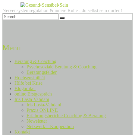
Nervensystemregulation & innere Ruhe - du selbst sein dürfen!
Menu
Beratung & Coaching
Psychosoziale Beratung & Coaching
Beratungsfelder
Hochsensibilität
Hilfe bei Krise
Blogartikel
online Erstgespräch
Iris Lasta-Vahdani
Iris Lasta-Vahdani
Praxis ONLINE
Erfahrungsberichte Coaching & Beratung
Newsletter
Netzwerk – Kooperation
Kontakt