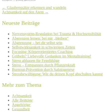
←
Glaubenssätze erkennen und wandeln
Achtsamkeit auf den Atem
→
Neueste Beiträge
Nervensystem-Regulation bei Trauma & Hochsensibilität
Abgrenzen lernen: bei mir „bleiben“
Abgrenzung – bei dir selbst sein
Selbstwirksamkeit in schwierigen Zeiten
Focusing: Körperorientiertes Coaching
Grübeln? Liebevolle Gedanken im Mentaltraining!
Stress abbauen für Feinfühlige
Stress – Entspannen durch Pflanzenkraft
Burnout-Prävention durch Salutogenese
Stressbewältigung: Wie du deinen Kopf abschalten kannst
Mehr zum Thema
Achtsamkeit
Alle Beiträge
Angehörige
Gesundheit