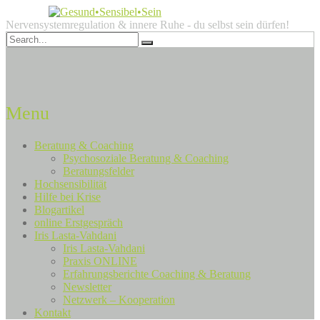
Nervensystemregulation & innere Ruhe - du selbst sein dürfen!
Menu
Beratung & Coaching
Psychosoziale Beratung & Coaching
Beratungsfelder
Hochsensibilität
Hilfe bei Krise
Blogartikel
online Erstgespräch
Iris Lasta-Vahdani
Iris Lasta-Vahdani
Praxis ONLINE
Erfahrungsberichte Coaching & Beratung
Newsletter
Netzwerk – Kooperation
Kontakt