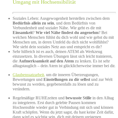
Umgang mit Hochsensibilität
Soziales Leben: Ausgewogenheit herstellen zwischen dem
Bedürfnis allein zu sein
, und dem Bedürfnis von
Verbundenheit und sozialer Nähe. Wie geht es dir mit
Einsamkeit
?
Wie viel Nähe findest du angenehm
? Bei
welchen Menschen fühlst du dich wohl und wie gehst du mit
Menschen um, in deren Umfeld du dich nicht wohlfühlst?
Wie sieht dein soziales Netz aus und entspricht es dir?
Sehr hilfreich ist es auch, deinen ATEM als Werkzeug
einzusetzen. In diversen Übungen lässt sich leicht trainieren,
die
Aufmerksamkeit auf den Atem
zu lenken. Es ist sehr
alltagstauglich – dein Atem ist glücklicherweise immer bei dir.
Glaubenssatzarbeit
,
um dir inneren Überzeugungen,
Bewertungen und
Einstellungen zu dir selbst
und zur Welt
bewusst zu werden, gegebenenfalls zu lösen und zu
verändern.
Regelmäßige RUHEzeiten und
bewusste Stille
in den Alltag
zu integrieren. Erst durch gelebte Pausen kommen
Hochsensible wieder gut in Verbindung mit sich und können
Kraft schöpfen. Wenn du jetzt sagst, du hast keine Zeit dafür,
dann wird es wichtig sein, dich mit deinem ureigenen