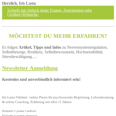
Herzlich, Iris Lasta
Schreib mir einfach deine Fragen, Anregungen oder
(Artikel-)Wünsche.
MÖCHTEST DU MEHR ERFAHREN?
Es folgen
Artikel, Tipps und Infos
zu Nervensystemregulation,
Selbstfürsorge, Resilienz, Selbstbewusstsein, Hochsensibilität,
Stressbewältigung….
Newsletter Anmeldung
Kostenlos und unverbindlich informiert sein!
Iris Lasta-Vahdani: online Praxis für psychosoziale Begleitung, Lebensberatung
& online Coaching. Erfahrung seit über 11 Jahren.
Bildquelle © pixabay LarsBorris
Bildquelle © pixabay galseymour