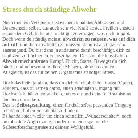
Stress durch ständige Abwehr
Nach meinem Verständnis ist es manchmal das Abblocken und
Dagegensein selbst, das auch sehr viel Kraft kostet. Freilich entsteht
es aus dem Gefühl heraus, nicht gut zu ertragen, was dich umgibt.
Doch wenn du ständig meinst,
abwehren zu müssen, was auf dich
auftrifft
und dich abschotten zu müssen, dann ist auch das sehr
anstrengend. Du bist dann ja andauernd damit beschäftigt, dich zu
schützen, zu flüchten oder auszuhalten. Das sind die klassischen
Abwehrmechanismen
Kampf, Flucht, Starre. Bewegst du dich
häufig und unbewusst in diesen Mustern, ohne passenden
Ausgleich, ist das für deinen Organismus ständiger Stress.
Doch das heißt ja nicht, dass du dich damit abfinden musst (Opfer),
sondern, dass du lernen darfst, einen adäquaten Umgang mit
Hochsensibilität zu entwickeln, um es dir und deinem Organismus
leichter zu machen.
Das ist
Selbstgestaltung,
einen für dich selbst passenden Umgang
mit deiner hohen Sensibilität zu finden.
Es handelt sich weder um einen schnellen „Wunderschalter“, noch
um absolute Abgrenzung, sondern um eine spannende
Selbsterforschungsreise zu deinem Wohlgefühl.