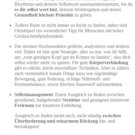
Rhythmus und deinem Selbstwert auseinanderzusetzen, bis du
es dir selbst wert bist
, deinem Wohlergehen und deiner
Gesundheit höchste Priorität
zu geben.
Äußere Ruhe ist nicht immer so leicht zu finden, daher sind
Ohrstöpsel ein wesentlicher Tipp für Menschen mit hoher
Geräuschemfpindsamkeit.
Die meisten Hochsensiblen grübeln, analysieren und denken
viel. Daher ist eine gute Strategie, alles zu tun, was dir hilft,
um „vom geistigen Kopf gut im Körper zu landen“, also dich
selbst wieder mehr zu spüren. Für gute
Körperverbindung
gibt es etliche, leicht anwendbare Techniken. Aber es zählen
auch vermeintlich banale Dinge dazu wie regelmäßige
Bewegung, gute Nahrung, richtige Nährstoff- und
Hormonbalance, sowie frischen Sauerstoff aufzunehmen.
Selbstmanagement
: Einen Ausgleich zu finden zwischen
geordneter, haltgebender
Struktur
und genügend intuitivem
Freiraum
zur kreativen Entfaltung.
Ausgleich zu finden meint auch, nicht ständig
zwischen
Überforderung und reizarmem Rückzug
hin- und
herzukippen!