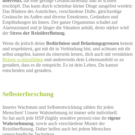
überreizt,
hat eine geringe Geräuschtoleranz und ist schnell
erschöpft. Das kann durch scheinbar kleine Dinge ausgelöst werden:
Das Blinken des Autolichtes, verschiedene Düfte, gleichzeitige
Geräusche im Außen und diverse Emotionen, Gedanken und
Empfindungen im Innen. Der ganze Organismus schaltet auf
Alarmzustand und je länger die Situation anhält, desto stärker wird
der
Stress der Reizüberflutung
.
Wenn du jedoch deine
Bedürfnisse und Belastungsgrenzen
kennst
und respektierst, gut mit dir in Verbindung bist, und achtsam mit dir
selbst umgehst, kannst du einerseits lernen, dich auch mit verstärkten
Reizen wohlzufühlen
und andererseits dein Lebensumfeld so zu
gestalten, dass es dir entspricht. Es ist dein Leben. Du kannst
entscheiden und gestalten.
Selbsterforschung
Inneres Wachstum und Selbstentwicklung zählen für jeden
Menschen! Unsere Wahrnehmung ist immer sehr individuell.
So hat auch jede HSP (highly sensitive person) eine ihr
eigene
Wahrnehmung
, sowie auch verschiedene Muster der
Reizüberflutung. Daher helfen auch bei jedem Menschen
unterschiedliche Techniken.